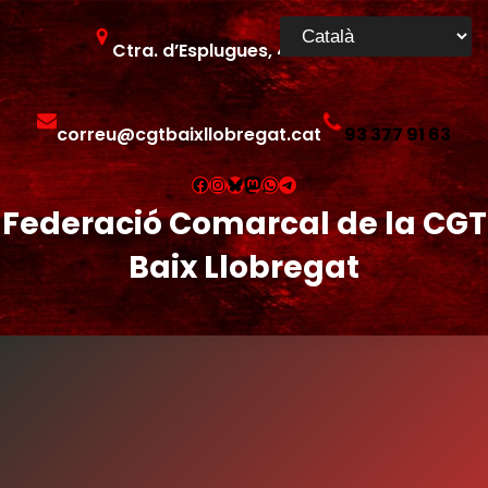
Ctra. d’Esplugues, 46 – Cornellà
correu@cgtbaixllobregat.cat
93 377 91 63
Facebook
Instagram
Bluesky
Mastodon
WhatsApp
Telegram
Federació Comarcal de la CGT
Baix Llobregat