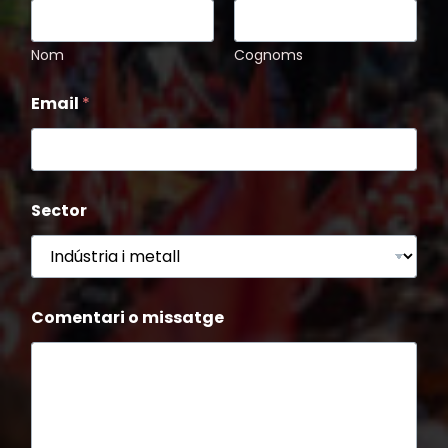
Nom
Cognoms
Email
*
Sector
*
Comentari o missatge
o
C
o
m
e
n
t